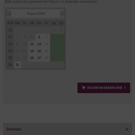
Bitte zuerst das gewünschte Datum im Kalender auswählen!
<
August 2026
>
KW
Mo
Di
Mi
Do
Fr
Sa
So
31
1
2
32
3
4
5
6
7
8
9
33
10
11
12
13
14
15
16
34
17
18
19
20
21
22
23
35
24
25
26
27
28
29
30
36
31
IN DEN WARENKORB
Details