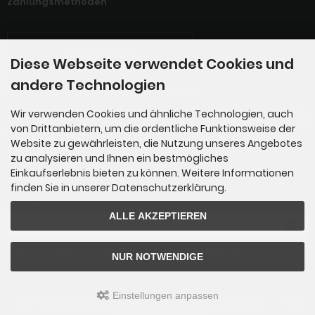
Zahlungsmethoden
Diese Webseite verwendet Cookies und
andere Technologien
Die Box kann unter tpl_modified_responsive/boxes/box_miscellaneous.html verändert werde
Wir verwenden Cookies und ähnliche Technologien, auch
n. Die Sprachvariablen befinden sich in der Datei tpl_modified_responsive/lang/german/lan
von Drittanbietern, um die ordentliche Funktionsweise der
g_german.custom.
Website zu gewährleisten, die Nutzung unseres Angebotes
zu analysieren und Ihnen ein bestmögliches
Einkaufserlebnis bieten zu können. Weitere Informationen
Newsletter-Anmeldung
finden Sie in unserer Datenschutzerklärung.
E-Mail-Adresse:
ALLE AKZEPTIEREN
Der Newsletter kann jederzeit hier oder in Ihrem Kundenkonto abbestellt werden.
NUR NOTWENDIGE
Einstellungen anpassen
Clip n Climb Niederrhein Ticketshop © 2026 | Template © 2009-2026 by
mod
ified
eCommerce Shopsoftware