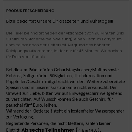
PRODUKTBESCHREIBUNG
Bitte beachtet unsere Einlasszeiten und Ruhetage!!!
Die Feier beinhaltet neben der Aktionszeit von 90 Minuten (inkl.
30 Minuten Sicherheitseinweisung), einen Tisch im Partyraum,
unmittelbar nach der Kletterzeit. Aufgrund des höheren
Reinigungsaufkommens, leider nur für 45 Minuten. Wir danken
für Dein Verständnis
Bei diesem Paket dürfen Geburtstagskuchen/Muffins sowie
Rohkost,
Softgetränke, Süßigkeiten, Tischdekoration und
Pappteller/Geschirr mitgebracht werden.
Weitere zubereitete
Speisen sind in unserer Gastronomie nicht erwünscht.
Der
Umwelt zur Liebe, bitten wir auf Einweggeschirr weitgehend
zu verzichten. Auf Wunsch können Sie auch Geschirr, für
pauschal fünf Euro, leihen.
Während der Kletterzeit steht ein kostenfreier Wasserspender
zur Verfügung.
Begleitende Personen, die nicht klettern, zahlen keinen
Ab sechs Teilnehmer (
.
4
bis 14J.
)
Eintritt.