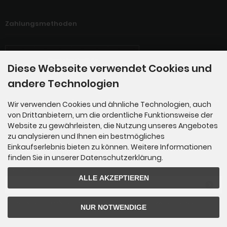
Zahlungsmethoden
Diese Webseite verwendet Cookies und
andere Technologien
Die Box kann unter tpl_modified_responsive/boxes/box_miscellaneous.html verändert werde
Wir verwenden Cookies und ähnliche Technologien, auch
n. Die Sprachvariablen befinden sich in der Datei tpl_modified_responsive/lang/german/lan
von Drittanbietern, um die ordentliche Funktionsweise der
g_german.custom.
Website zu gewährleisten, die Nutzung unseres Angebotes
zu analysieren und Ihnen ein bestmögliches
Einkaufserlebnis bieten zu können. Weitere Informationen
Newsletter-Anmeldung
finden Sie in unserer Datenschutzerklärung.
E-Mail-Adresse:
ALLE AKZEPTIEREN
Der Newsletter kann jederzeit hier oder in Ihrem Kundenkonto abbestellt werden.
NUR NOTWENDIGE